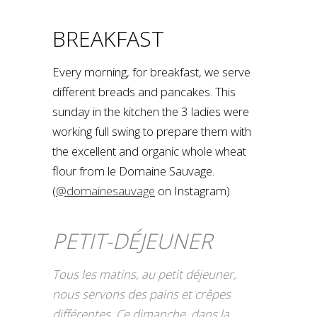
BREAKFAST
Every morning, for breakfast, we serve
different breads and pancakes. This
sunday in the kitchen the 3 ladies were
working full swing to prepare them with
the excellent and organic whole wheat
flour from le Domaine Sauvage.
(
@domainesauvage
on Instagram)
PETIT-DÉJEUNER
Tous les matins, au petit déjeuner,
nous servons des pains et crêpes
différentes. Ce dimanche, dans la