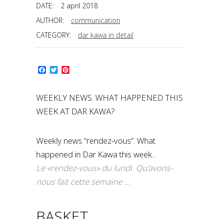
DATE:
2 april 2018
AUTHOR:
communication
CATEGORY:
dar kawa in detail
Facebook
Twitter
Pinterest
WEEKLY NEWS. WHAT HAPPENED THIS
WEEK AT DAR KAWA?
Weekly news “rendez-vous”. What
happened in Dar Kawa this week…
Le «rendez-vous» du lundi. Qu’avons-
nous fait cette semaine …
BASKET